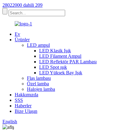
28022000 dahili 209
Ev
Ürünler
LED ampul
LED Klasik Işık
LED Filament Ampul
LED Reflektör PAR Lambası
LED Spot ışık
LED Yüksek Bay Işık
Flaş lambası
Özel lamba
Halojen lamba
Hakkımızda
SSS
Haberler
Bize Ulaşın
English