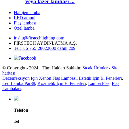
veya lazer lambası ...
Halojen lamba
LED ampul
Flaş lambası
Özel lamba
irisliu@firstechlighting.com
FIRSTECH AYDINLATMA A.Ş.
Tel:+86-755-28022000 dahili 209
© Copyright - 2024 : Tüm Hakları Saklıdır.
Sıcak Ürünler
-
Site
haritası
Dezenfeksiyon İçin Xenon Flaş Lambası
,
Estetik İçin El Fenerleri
,
Led Lamba Par38
,
Kozmetik İçin El Fenerleri
,
Lamba Flaş
,
Flaş
Lambaları
,
Telefon
Tel