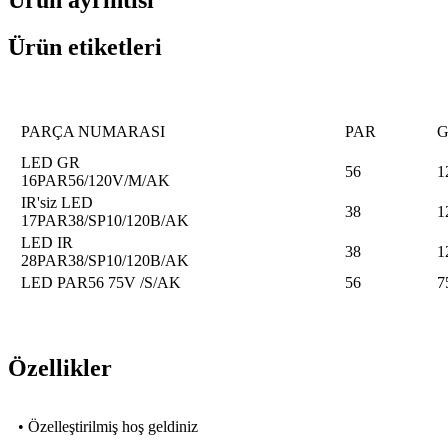
Ürün ayrıntısı
Ürün etiketleri
PARÇA NUMARASI
PAR
G
LED GR
56
1
16PAR56/120V/M/AK
IR'siz LED
38
1
17PAR38/SP10/120B/AK
LED IR
38
1
28PAR38/SP10/120B/AK
LED PAR56 75V /S/AK
56
7
Özellikler
• Özelleştirilmiş hoş geldiniz