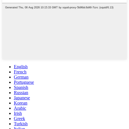
English
French
German
Portuguese
Spanish
Russian
Japanese
Korean
Arabic
Irish
Greek
Turkish
Italian